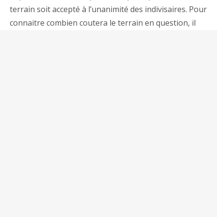
terrain soit accepté à l’unanimité des indivisaires. Pour
connaitre combien coutera le terrain en question, il
faut laisser un agent immobilier faire l’estimation ou
laisser un notaire le faire.
Jusque-là, si tout est bien fait, il va falloir en suite
trouver de preneur pour le terrain. Pour cela, il faut
aller à la quête des acheteurs potentiels. Si l’acquéreur
est trouvé, la cession sera ensuite fait. Dès que le
transfert des fonds est effectué du terrain en
indivision est fait, il sera partagé par les
copropriétaires selon la part d‘action de chacun
d’entre eux. S’il s’agit d’un héritage, le prix de vente
sera distribué à part égale entre les héritiers.
Il est aussi possible de vendre des parts d’un bien en