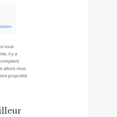
bilière
si vous
e, il y a
s comptent
us allons vous
otre propriété.
illeur