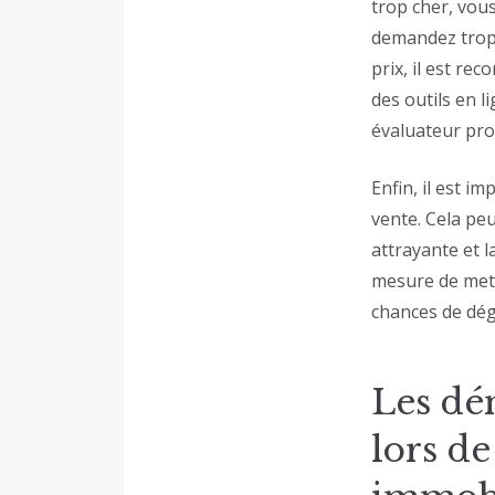
trop cher, vous
demandez trop 
prix, il est re
des outils en l
évaluateur pro
Enfin, il est i
vente. Cela peu
attrayante et l
mesure de mett
chances de dég
Les dé
lors de