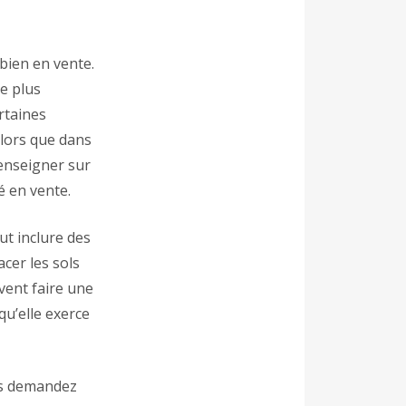
bien en vente.
re plus
rtaines
alors que dans
renseigner sur
é en vente.
ut inclure des
cer les sols
vent faire une
qu’elle exerce
ous demandez