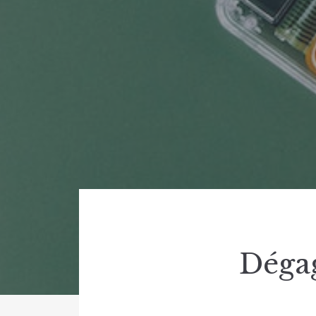
Dégag