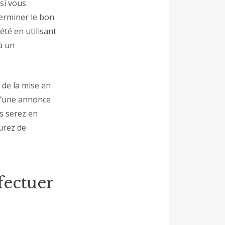
si vous
terminer le bon
été en utilisant
à un
 de la mise en
 d’une annonce
us serez en
urez de
fectuer