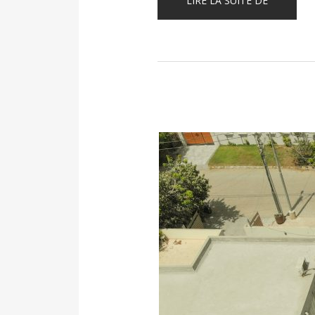
LIRE LA SUITE DE
AGENT
IMMOBILI
:
GUIDE
COMPLET
POUR
RÉUSSIR »